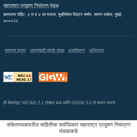
महाराष्ट्र प्रदूषण नियंत्रण मंडळ
कल्पतरू पॉईंट, ३ रा व ४ था मजला, मूव्हीमॅक्स थिएटर समोर, सायन सर्कल, मुंबई-
४०००२२
सामान्य प्रश्न
आमच्याशी संपर्क साधा
अस्वीकरण
अभिप्राय
ही वेबसाइट WCAG 2.1 लेव्हल AA आणि GIGW 3.0 चे पालन करते.
संकेतस्थळावरील माहितीचा सर्वाधिकार महाराष्ट्र प्रदूषण नियंत्रण
मंडळाकडे