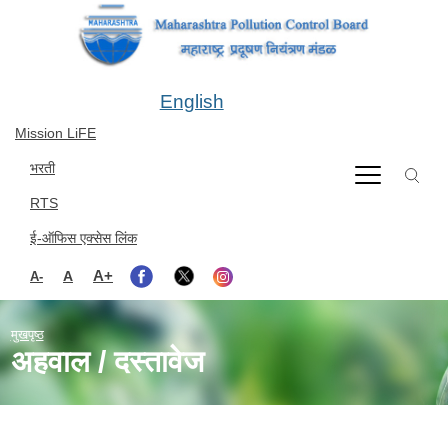
Skip to main content
English
Mission LiFE
भरती
RTS
ई-ऑफिस एक्सेस लिंक
A+
A
A-
मुखपृष्ठ
अहवाल / दस्तावेज