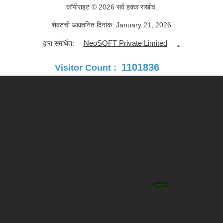
कॉपीराइट © 2026 सर्व हक्क राखीव.
शेवटची अद्यतनित दिनांक:
January 21, 2026
NeoSOFT Private Limited
.
द्वारा समर्थित:
1101836
Visitor Count :