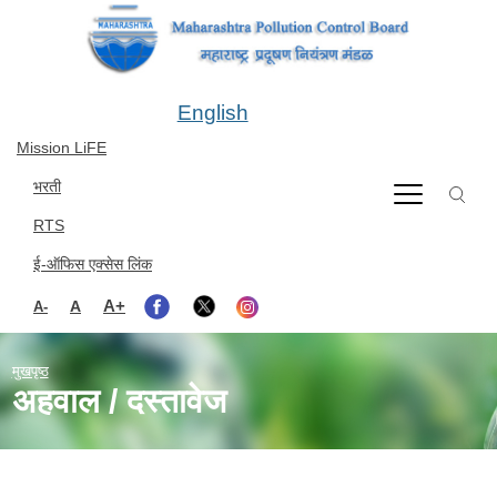
Skip to main content
English
Mission LiFE
भरती
RTS
ई-ऑफिस एक्सेस लिंक
A+
A
A-
मुखपृष्ठ
अहवाल / दस्तावेज