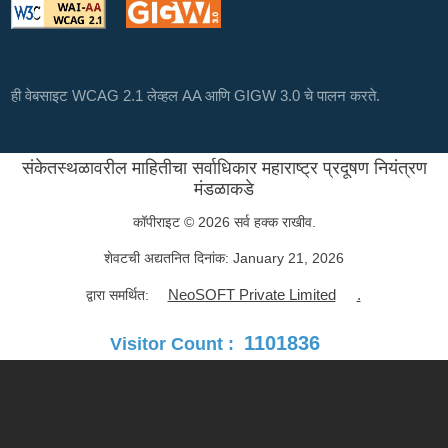
ही वेबसाइट WCAG 2.1 लेव्हल AA आणि GIGW 3.0 चे पालन करते.
संकेतस्थळावरील माहितीचा सर्वाधिकार महाराष्ट्र प्रदूषण नियंत्रण
मंडळाकडे
कॉपीराइट © 2026 सर्व हक्क राखीव.
शेवटची अद्यतनित दिनांक:
January 21, 2026
NeoSOFT Private Limited
.
द्वारा समर्थित:
1101836
Visitor Count :