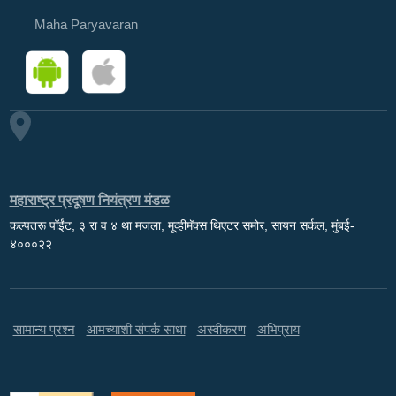
Maha Paryavaran
महाराष्ट्र प्रदूषण नियंत्रण मंडळ
कल्पतरू पॉईंट, ३ रा व ४ था मजला, मूव्हीमॅक्स थिएटर समोर, सायन सर्कल, मुंबई-
४०००२२
सामान्य प्रश्न
आमच्याशी संपर्क साधा
अस्वीकरण
अभिप्राय