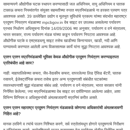
सामान्यपणे औद्योगीक घटक स्थापन करण्यासाठी जल अधिनियम, वायु अधिनियम व घातक
टाकाऊ कचरा नियमांतर्गत संयुक्त सहमतीच्या रुपात मप्रनिमंडळाचे ना हरकत प्रमाण पत्र
आवश्यक असते. 39 उल्लेखित उद्योग व मूलभुत सुविधांचे प्रकल्प यांच्या संदर्भात महाराष्ट्र
प्रदूषण निंयत्रण मंडळाच्या mpcbgov.in वेब साइट वर उपलब्ध असलेल्या पर्यावरण
प्रभाव निर्धारण अधिसूचना दिनांक 14/09/2006 च्या अनुसार, पर्यावरण व वने मंत्रालय,
भारत सरकार, राज्य पर्यावरण मंडळ यांच्या कडून पर्यावरण निपटारा आवश्यक आहे.
औद्योगीक घटके व एमएसडब्ल्यु साइट तसेच खाडीच्या किनाऱ्यावर, खाडी, नदी आणि
पाण्यामध्ये करण्यात आलेली अन्य विकासात्मक कार्ये यांना सुद्धा निपटारा आवश्यक आहे.
प्रश्न प्रश्न मप्रनिमंडळाची भूमिका केवळ औद्योगीक प्रदूषण नियंत्रण करण्याइतपत
प्रतिबंधीत आहे काय?
नाही. माहापालिकेच्या कचरा, जैव-वैद्यकीय कचरा, वापरलेल्या लिड ऍसिड बॅटरी, घातक
रसायने, ईलेक्ट्रॉनिक कचरा तसेच इतर अन्य प्रदूषणाशी संबंधीत घटकांच्या
व्यवस्थापनाशी सुद्धा मंडळाचा संबंध आहे. पर्यावरण व वने मंत्रालय, भारत सरकार यांनी
निर्गमित केलेल्या, ज्या मप्रनिमंडळाच्या वेब साइट वर दर्शविण्यात आलेल्या आहेत, अशा
विभिन्न विनियम व अधिसूचनांची अंमलबजावणी मप्रनिमं करीत असते.
प्रश्न प्रश्न महाराष्ट्र प्रदूषण नियंत्रण मंडळाकडे कोणत्या अधिकारांची अंमलबजावणी
निहित आहे?
मानक ठरविणे व त्यांचे पालन निश्चित करणे, सर्व स्त्रोतांमधून होणारे प्रदूषणाचे निरीक्षण
व संनियंत्रण करणे, कायेदशिरपणे पालन करण्याच्या वेळ मर्यादेसह नोटीस निर्गमित करणे,