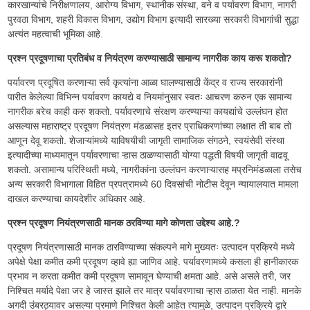
कारखान्यांचे निरीक्षणालय, आरोग्य विभाग, स्थानीक संस्था, वने व पर्यावरण विभाग, नागरी
पुरवठा विभाग, शहरी विकास विभाग, उद्योग विभाग इत्यादी सारख्या सरकारी विभागांची सुद्धा
अत्यंत महत्वाची भूमिका आहे.
प्रश्न प्रदूषणाचा प्रतिबंध व नियंत्रण करण्यासाठी सामान्य नागरीक काय करू शकतो?
पर्यावरण प्रदूषित करणाऱ्या सर्व कृत्यांना आळा घालण्यासाठी केंद्र व राज्य सरकारांनी
पारीत केलेल्या विभिन्न पर्यावरण कायद्ये व नियमांनुसार स्वतः आचरण करुन एक सामान्य
नागरीक बरेच काही करु शकतो. पर्यावरणाचे संरक्षण करण्याऱ्या कायद्यांचे उल्लंघन होत
असल्यास महाराष्ट्र प्रदूषण नियंत्रण मंडळासह इतर प्राधिकरणांच्या लक्षात ती बाब तो
आणून देवू शकतो. शेजाऱ्यांमध्ये याविषयीची जागृती सामाजिक संगठने, स्वयंसेवी संस्था
इत्यादीच्या माध्यमातून पर्यावरणाचा ऱ्हास ठाळण्यासाठी योग्या पद्धती विषयी जागृती वाढवू
शकतो. असामान्य परिस्थिती मध्ये, नागरीकांना उल्लंघन करणाऱ्यासह मप्रनिमंडळाला तसेच
अन्य सरकारी विभागाला विहित प्रपत्रामध्ये 60 दिवसांची नोटीस देवून न्यायालयात मामला
दाखल करण्याचा कायदेशीर अधिकार आहे.
प्रश्न प्रदूषण नियंत्रणसाठी मानक ठरविण्या मागे कोणता उद्देश्य आहे.?
प्रदूषण नियंत्रणासाठी मानक ठारविण्याच्या संकल्पने मागे मुख्यतः उत्पादन प्रक्रिये मध्ये
अपेक्षे पेक्षा कमीत कमी प्रदूषण व्हावे ह्या जाणिव आहे. पर्यावरणामध्ये कसला ही हानीकारक
प्रभाव न करता कमीत कमी प्रदूषण सामावून घेण्याची क्षमता आहे. असे असले तरी, जर
निश्चित मर्यादे पेक्षा जर हे जास्त झाले तर मात्र पर्यावरणाचा ऱ्हास ठाळता येत नाही. मानके
अगदी उंबरठ्यावर असल्या प्रमाणे निश्चित केली आहेत त्यामुळे, उत्पादन प्रक्रिये द्वारे