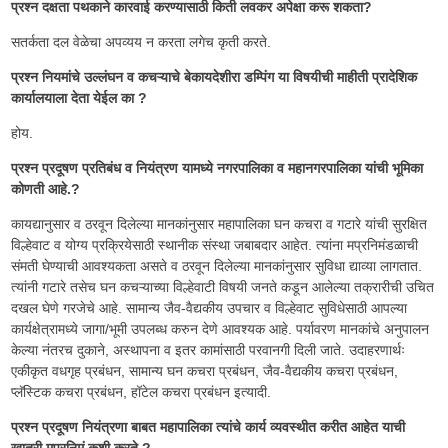
प्रश्न दक्षता पथकाने कारवाई करण्यासाठी किती लवकर अपेक्षा करू शकता?
सतर्कता दल वेळेचा अपव्यय न करता लगेच कृती करते.
प्रश्न नियमांचे उल्लंघन व कचऱ्याचे बेकायदेशीरा डम्पिंग या विषयीची माहीती प्रादेशिक
कार्यालयाला देता येईल का ?
होय.
प्रश्न प्रदूषण प्रतिबंध व नियंत्रण यामध्ये नगरपालिका व महानगरपालिका यांची भूमिका
कोणती आहे.?
कायद्यानुसार व ठरवून दिलेल्या मानकांनुसार महापालिका घन कचरा व गटारे यांची सुरक्षित
विल्हेवाट व योग्य प्रक्रियेसाठी स्थानीक संस्था जबाबदार आहेत. त्यांना मप्रनिमंडळाची
संमती घेण्याची आवश्यकता असते व ठरवून दिलेल्या मानकांनुसार सुविधा द्याव्या लागतात.
त्यांनी गटारे तसेच घन कचऱ्याच्या विल्हेवाटी विषयी जनते कडून आलेल्या तक्रारीची उचित
दखल घेणे गरजेचे आहे. सामान्य जैव-वैद्यकीय उपचार व विल्हेवाट सुविधेसाठी आपल्या
कार्यक्षेत्रामध्ये जागा/भूमी उपलब्ध करुन देणे आवश्यक आहे. पर्यावरण मानकांचे अनुपालन
केल्या नंतरच दुकाने, अस्थापना व इतर कामांसाठी परवानगी दिली जाते. उदाहरणार्थः
एकीकृत वधगृह प्रबंधन, सामान्य घन कचरा प्रबंधन, जैव-वैद्यकीय कचरा प्रबंधन,
प्लॅस्टिक कचरा प्रबंधन, हॉटेल कचरा प्रबंधन इत्यादी.
प्रश्न प्रदूषण नियंत्रणा बाबत महापालिका त्यांचे कार्य व्यवस्थीत करीत आहेत याची
खात्री मप्रनिमं कशी करते ?