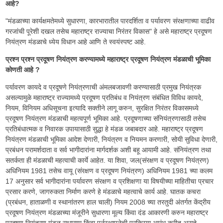
आहे?
"मंडळाच्या कार्यक्षमतेमध्ये सुधारणा, कारभारातील पारदर्शिता व पर्यावरण संरक्षणाच्या वाढीव
गरजांची पूरेशी दखल तसेच महाराष्ट्र राज्याचा निरंतर विकास" हे असे महाराष्ट्र प्रदूषण
नियंत्रण मंडळाचे ध्येय विधान आहे आणि ते स्वयंस्पष्ट आहे.
प्रश्न प्रश्न प्रदूषण नियंत्रण करण्यामध्ये महाराष्ट्र प्रदूषण नियंत्रण मंडळाची भूमिका
कोणती आहे ?
पर्यावरण कायदे व प्रदूषणे नियंत्रणाची अंमलबजावणी करण्यासाठी प्रमुख नियंत्रक
असल्यामुळे महाराष्ट्र राज्यामध्ये प्रदूषण प्रतिबंध व नियंत्रण संबंधित विविध कायदे,
नियम, विनियम अधिसूचना इत्यादि सक्तीने लागू करुन, सुरक्षित निरंतर विकासमध्ये
प्रदूषण नियंत्रण मंडळाची महत्वपूर्ण भूमिका आहे. प्रदूषणाच्या संनियंत्रणासाठी तसेच
प्रतिबंधात्मक व निवारक उपायासाठी सुद्धा हे मंडळ जबाबदार आहे. महाराष्ट्र प्रदूषण
नियंत्रण मंडळाची भूमिका आदेश देणारी, नियंत्रण व नियमन करणारी, सोयी सुविधा देणारी,
प्रबंधन परामर्शदाता व सर्व भागीदारांना मार्गदर्शक अशी बहू आयामी आहे. संनियंत्रण तथा
सतर्कता ही मंडळाची महत्वाची कार्ये आहेत. या शिवा, जल(संरक्षण व प्रदूषण नियंत्रण)
अधिनियम 1981 तसेच वायू (संरक्षण व प्रदूषण नियंत्रण) अधिनियम 1981 च्या कलम
17 अनुसार सर्व भागीदारांना पर्यावरण संरक्षण व प्रशिक्षणा या विषयीच्या माहितीचा प्रचार
प्रसार करणे, जागरुकता निर्माण करणे हे मंडळाचे महत्वाचे कार्य आहे. घातक कचरा
(प्रबंधन, हाताळणी व स्थानांतरण हाल चाली) नियम 2008 च्या तरतुदी अंतर्गत केंद्रीय
प्रदूषण नियंत्रण मंडळाच्या मंजूरीने सुधारणा मूल्य किंवा दंड आकारणी करुन महाराष्ट्र
प्रदूषण नियंत्रण मंडळ सुधारणा किंवा पुर्नस्थापनेची प्रक्रिया आरंभ करीत असते.