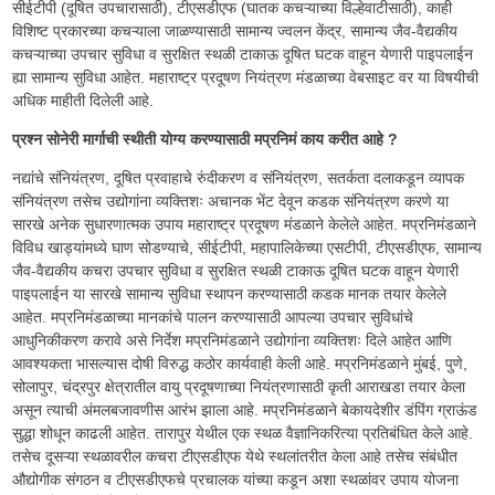
सीईटीपी (दूषित उपचारासाठी), टीएसडीएफ (घातक कचऱ्याच्या विल्हेवाटीसाठी), काही
विशिष्ट प्रकारच्या कचऱ्याला जाळण्यासाठी सामान्य ज्वलन केंद्र, सामान्य जैव-वैद्यकीय
कचऱ्याच्या उपचार सुविधा व सुरक्षित स्थळी टाकाऊ दूषित घटक वाहून येणारी पाइपलाईन
ह्या सामान्य सुविधा आहेत. महाराष्ट्र प्रदूषण नियंत्रण मंडळाच्या वेबसाइट वर या विषयीची
अधिक माहीती दिलेली आहे.
प्रश्न सोनेरी मार्गाची स्थीती योग्य करण्यासाठी मप्रनिमं काय करीत आहे ?
नद्यांचे संनियंत्रण, दूषित प्रवाहाचे रुंदीकरण व संनियंत्रण, सतर्कता दलाकडून व्यापक
संनियंत्रण तसेच उद्योगांना व्यक्तिशः अचानक भेंट देवून कडक संनियंत्रण करणे या
सारखे अनेक सुधारणात्मक उपाय महाराष्ट्र प्रदूषण मंडळाने केलेले आहेत. मप्रनिमंडळाने
विविध खाड्यांमध्ये घाण सोडण्याचे, सीईटीपी, महापालिकेच्या एसटीपी, टीएसडीएफ, सामान्य
जैव-वैद्यकीय कचरा उपचार सुविधा व सुरक्षित स्थळी टाकाऊ दूषित घटक वाहून येणारी
पाइपलाईन या सारखे सामान्य सुविधा स्थापन करण्यासाठी कडक मानक तयार केलेले
आहेत. मप्रनिमंडळाच्या मानकांचे पालन करण्यासाठी आपल्या उपचार सुविधांचे
आधुनिकीकरण करावे असे निर्देश मप्रनिमंडळाने उद्योगांना व्यक्तिशः दिले आहेत आणि
आवश्यकता भासल्यास दोषी विरुद्ध कठोर कार्यवाही केली आहे. मप्रनिमंडळाने मुंबई, पुणे,
सोलापुर, चंद्रपुर क्षेत्रातील वायु प्रदूषणाच्या नियंत्रणासाठी कृती आराखडा तयार केला
असून त्याची अंमलबजावणीस आरंभ झाला आहे. मप्रनिमंडळाने बेकायदेशीर डंपिंग ग्राऊंड
सुद्धा शोधून काढली आहेत. तारापुर येथील एक स्थळ वैज्ञानिकरित्या प्रतिबंधित केले आहे.
तसेच दूसऱ्या स्थळावरील कचरा टीएसडीएफ येथे स्थलांतरीत केला आहे तसेच संबंधीत
औद्योगीक संगठन व टीएसडीएफचे प्रचालक यांच्या कडून अशा स्थळांवर उपाय योजना