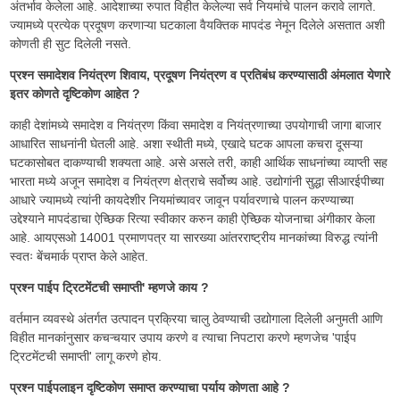
अंतर्भाव केलेला आहे. आदेशाच्या रुपात विहीत केलेल्या सर्व नियमांचे पालन करावे लागते.
ज्यामध्ये प्रत्येक प्रदूषण करणाऱ्या घटकाला वैयक्तिक मापदंड नेमून दिलेले असतात अशी
कोणती ही सुट दिलेली नसते.
प्रश्न समादेशव नियंत्रण शिवाय, प्रदूषण नियंत्रण व प्रतिबंध करण्यासाठी अंमलात येणारे
इतर कोणते दृष्टिकोण आहेत ?
काही देशांमध्ये समादेश व नियंत्रण किंवा समादेश व नियंत्रणाच्या उपयोगाची जागा बाजार
आधारित साधनांनी घेतली आहे. अशा स्थीती मध्ये, एखादे घटक आपला कचरा दूसऱ्या
घटकासोबत दाकण्याची शक्यता आहे. असे असले तरी, काही आर्थिक साधनांच्या व्याप्ती सह
भारता मध्ये अजून समादेश व नियंत्रण क्षेत्राचे सर्वोच्य आहे. उद्योगांनी सुद्धा सीआरईपीच्या
आधारे ज्यामध्ये त्यांनी कायदेशीर नियमांच्यावर जावून पर्यावरणाचे पालन करण्याच्या
उद्देश्याने मापदंडाचा ऐच्छिक रित्या स्वीकार करुन काही ऐच्छिक योजनाचा अंगीकार केला
आहे. आयएसओ 14001 प्रमाणपत्र या सारख्या आंतरराष्ट्रीय मानकांच्या विरुद्ध त्यांनी
स्वतः बेंचमार्क प्राप्त केले आहेत.
प्रश्न पाईप ट्रिटमेंटची समाप्ती' म्हणजे काय ?
वर्तमान व्यवस्थे अंतर्गत उत्पादन प्रक्रिया चालु ठेवण्याची उद्योगाला दिलेली अनुमती आणि
विहीत मानकांनुसार कचऱ्चयार उपाय करणे व त्याचा निपटारा करणे म्हणजेच 'पाईप
ट्रिटमेंटची समाप्ती' लागू करणे होय.
प्रश्न पाईपलाइन दृष्टिकोण समाप्त करण्याचा पर्याय कोणता आहे ?