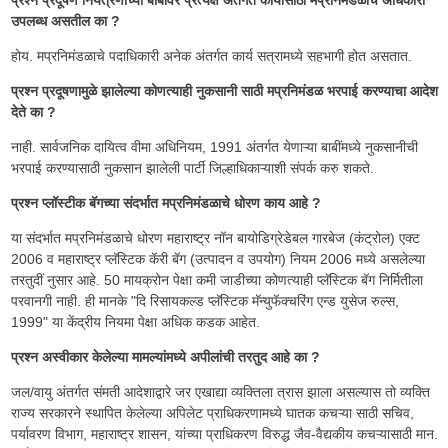
उपलब्ध असतील का ?
होय. मप्रनिमंडळाचे पदाधिकारी अनेक अंतर्गत कार्य सत्रामध्ये सहभागी होत असतात.
प्रश्न प्रदूषणामुळे झालेल्या कोणत्याही नुकसानी साठी मप्रनिमंडळ भरपाई करण्याचा आदेश
देते का ?
नाही. सार्वजनिक दायित्व वीमा अधिनियम, 1991 अंतर्गत येणाऱ्या बाबींमध्ये नुकसानीची
भरपाई करण्यासाठी नुकसान झालेली पार्टी जिल्हाधिकाऱ्याशी संपर्क करु शकते.
प्रश्न प्लॉस्टीक बॅगच्या संदर्भात मप्रनिमंडळाचे धोरण काय आहे ?
या संदर्भात मप्रनिमंडळाचे धोरण महाराष्ट्र नॉन बायोडिग्रेडेबल गारबेज (कंट्रोल) एक्ट
2006 व महाराष्ट्र प्लॅस्टिक कॅरी बॅग (उत्पादन व उपयोग) नियम 2006 मध्ये असलेल्या
तरतुदीं नुसार आहे. 50 मायक्रोन पेक्षा कमी जाडीच्या कोणत्याही प्लॅस्टिक बॅग निर्मितीला
परवानगी नाही. ही मानके "दि रिसायकल्ड प्लॅस्टिक मॅन्युफॅक्चरिंग एन्ड युसेज रुल्स,
1999" या केंद्रीय नियमा पेक्षा अधिक कडक आहेत.
प्रश्न अस्वीकार केलेल्या मामल्यांमध्ये अपीलांची तरतुद आहे का ?
जल/वायु अंतर्गत संमती आदेशाद्वारे जर एखाद्या व्यक्तिला त्रास झाला असल्यास तो व्यक्ति
राज्य सरकारने स्थापित केलेल्या अपिलेट प्राधिकरणामध्ये घातक कचऱ्या साठी सचिव,
पर्यावरण विभाग, महाराष्ट्र शासन, यांच्या प्राधिकरण विरुद्ध जैव-वैद्यकीय कचऱ्यासाठी मान.