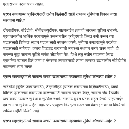
एसएसआय घटक पात्र आहेत.
प्रश्न कचऱ्याच्या प्रक्रियेसाठी तसेच विल्हेवाटी साठी सामान्य सुविधांचा विकास कसा
महत्वाचा आहे.?
टीएसडीएफ, सीईटीपी, सीबीडब्ल्युटीएफ, पाइपलाईन इत्यादी सारख्या सुविधा उभारणे,
प्रचालनातील आर्थिक प्रमाणामुळे कचऱ्यावरील प्रक्रियेची किंमत कमी करून त्या
घटकांसाठी विशेषतः लहान घटकां साठी उपलब्ध करणे. भूमीच्या कमतरतेमुळे प्रत्येक
घटकांसाठी व्यक्तिशः कचरा विल्हवाट करण्याची व्यवस्था स्थापन करणे शक्य नाही. ही
समस्या सुद्धा सामान्य सुविधे मार्फत सोडविता येते. जिथे लघु उद्योग घटकांना केवळ
प्राथमिक उपचार दिले जाता व नंतरच्या उपचारासाठी त्यांना क्लस्टर उद्योगातील सीईटीपीचे
सदस्यत्व ध्यावे लागते.
प्रश्न महाराष्ट्रामध्ये सामान्य कचरा उपचाराच्या महत्वाच्या सुविधा कोणत्या आहेत ?
सीईटीपी (दूषित उपचारासाठी), टीएसडीएफ (घातक कचऱ्याच्या विल्हेवाटीसाठी), काही
विशिष्ट प्रकारच्या कचऱ्याला जाळण्यासाठी सामान्य ज्वलन केंद्र, सामान्य जैव-वैद्यकीय
कचऱ्याच्या उपचार सुविधा व सुरक्षित स्थळी टाकाऊ दूषित घटक वाहून येणारी पाइपलाईन
ह्या सामान्य सुविधा आहेत. महाराष्ट्र प्रदूषण नियंत्रण मंडळाच्या वेबसाइट वर या विषयीची
अधिक माहीती दिलेली आहे.
प्रश्न महाराष्ट्रामध्ये सामान्य कचरा उपचाराच्या महत्वाच्या सुविधा कोणत्या आहेत ?