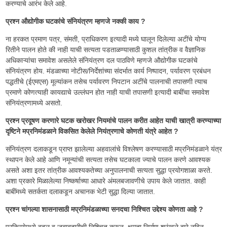
करण्याचे आरंभ केले आहे.
प्रश्न औद्योगीक घटकांचे संनियंत्रण म्हणजे नक्की काय ?
ना हरकत प्रमाण पत्र, संमती, प्राधिकरण इत्यादी मध्ये घालून दिलेल्या अटींचे योग्य
रितीने पालन होते की नाही याची सत्यता पडताळण्यासाठी कुशल तांत्रीक व वैज्ञानिक
अधिकाऱ्यांचा समावेश असलेले संनियंत्रण दल पाठविणे म्हणजे औद्योगीक घटकांचे
संनियंत्रण होय. मंडळाच्या नोटीस/निर्देशांच्या संदर्भात कार्य निष्पादन, पर्यावरण प्रबंधन
पद्धतीचे (ईएमएस) मूल्यांकन तसेच पर्यावरण निपटान अटींचे पालनाची तपासणी त्याच
प्रमाणे कोणत्याही कायद्याचे उल्लंघन होत नाही याची तपासणी इत्यादी बाबींचा समावेश
संनियंत्रणामध्ये असतो.
प्रश्न प्रदूषण करणारे घटक खरोखर नियमांचे पालन करीत आहेत याची खात्री करण्याच्या
दृष्टिने मप्रनिमंडळाने विकसित केलेले नियंत्रणाचे कोणती यंत्रे आहेत ?
संनियंत्रण दलाकडून प्राप्त झालेल्या अहवालांचे विश्लेषण करण्यासाठी मप्रनिमंडळाने यंत्र
स्थापन केले आहे आणि नमून्यांची सत्यता तसेच घटकाला ज्याचे पालन करणे आवश्यक
असते अशा इतर तांत्रीक आवश्यकतेच्या अनुपालनाची सत्यता सुद्धा प्रयोगशाळा करते.
अशा प्रकारे मिळालेल्या निष्कर्षाच्या आधारे अंमलबजावणीचे उपाय केले जातात. काही
बाबींमध्ये सतर्कता दलाकडून अचानक भेटी सुद्धा दिल्या जातात.
प्रश्न चांगल्या शासनासाठी मप्रनिमंडळाच्या सनदचा निश्चित उद्देश्य कोणता आहे ?
प्रक्रियेमध्ये बदल व जबाबदारीची निश्चित करून, क्षमता निर्माण श्रृंखले द्वारे नविन