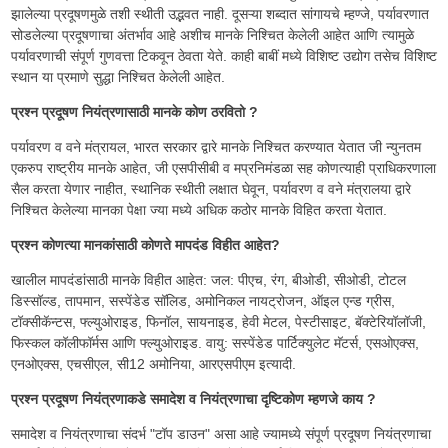
झालेल्या प्रदूषणमुळे तशी स्थीती उद्भवत नाही. दूसऱ्या शब्दात सांगायचे म्हण्जे, पर्यावरणात
सोडलेल्या प्रदूषणाचा अंतर्भाव आहे अशीच मानके निश्चित केलेली आहेत आणि त्यामुळे
पर्यावरणाची संपूर्ण गुणवत्ता टिकवून ठेवता येते. काही बाबीं मध्ये विशिष्ट उद्योग तसेच विशिष्ट
स्थान या प्रमाणे सुद्धा निश्चित केलेली आहेत.
प्रश्न प्रदूषण नियंत्रणासाठी मानके कोण ठरवितो ?
पर्यावरण व वने मंत्रायल, भारत सरकार द्वारे मानके निश्चित करण्यात येतात जी न्युनतम
एकरुप राष्ट्रीय मानके आहेत, जी एसपीसीबी व मप्रनिमंडळा सह कोणत्याही प्राधिकरणाला
सैल करता येणार नाहीत, स्थानिक स्थीती लक्षात घेवून, पर्यावरण व वने मंत्रालया द्वारे
निश्चित केलेल्या मानका पेक्षा ज्या मध्ये अधिक कठोर मानके विहित करता येतात.
प्रश्न कोणत्या मानकांसाठी कोणते मापदंड विहीत आहेत?
खालील मापदंडांसाठी मानके विहीत आहेत: जल: पीएच, रंग, बीओडी, सीओडी, टोटल
डिस्सॉल्ड, तापमान, सस्पेंडेड सॉलिड, अमोनिकल नायट्रोजन, ऑइल एन्ड ग्रीस,
टॉक्सीकॅन्टस, फ्ल्युओराइड, फिनॉल, सायनाइड, हेवी मेटल, पेस्टीसाइट, बॅक्टेरियॉलॉजी,
फिस्कल कॉलीफॉर्मस आणि फ्ल्युओराइड. वायु: सस्पेंडेड पार्टिक्युलेट मॅटर्स, एसओएक्स,
एनओएक्स, एचसीएल, सी12 अमोनिया, आरएसपीएम इत्यादी.
प्रश्न प्रदूषण नियंत्रणाकडे समादेश व नियंत्रणाचा दृष्टिकोण म्हणजे काय ?
समादेश व नियंत्रणाचा संदर्भ "टॉप डाउन" असा आहे ज्यामध्ये संपूर्ण प्रदूषण नियंत्रणाचा