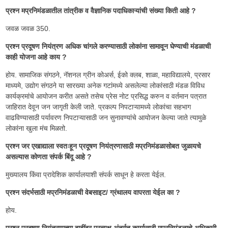
प्रश्न मप्रनिमंडळातील तांत्रीक व वैज्ञानिक पदाधिकाऱ्यांची संख्या किती आहे ?
जवळ जवळ 350.
प्रश्न प्रदूषण नियंत्रण अधिक चांगले करण्यासाठी लोकांना सामावून घेण्याची मंडळाची
काही योजना आहे काय ?
होय. सामाजिक संगठने, नॅशनल ग्रीन कोअर्स, ईको क्लब, शाळा, महाविद्यालये, प्रसार
माध्यमे, उद्योग संगठने या सारख्या अनेक गटांमध्ये असलेल्या लोकांसाठी मंडळ विविध
कार्यक्रमांचे आयोजन करीत असते तसेच प्रेस नोट प्रसिद्ध करुन व वर्तमान पत्रात
जाहिरात देवून जन जागृती केली जाते. प्रकल्प निपटाऱ्यामध्ये लोकांचा सहभाग
वाढविण्यासाठी पर्यावरण निपटाऱ्यासाठी जन सुनावण्यांचे आयोजन केल्या जाते त्यामुळे
लोकांना खुला मंच मिळतो.
प्रश्न जर एखाद्याला स्वतःहून प्रदूषण नियंत्रणासाठी मप्रनिमंडळासोबत जुळायचे
असल्यास कोणता संपर्क बिंदू आहे ?
मुख्यालय किंवा प्रादेशिक कार्यालयाशी संपर्क साधून हे करता येईल.
प्रश्न संदर्भसाठी मप्रनिमंडळाची वेबसाइट/ ग्रंथालय वापरता येईल का ?
होय.
प्रश्न प्रदूषण नियंत्रणाच्या बाबींवर प्रत्यक्ष अंतर्गत कार्यासाठी मप्रनिमंडळाचे अधिकारी