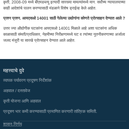
कृती, 2008-09 मध्ये बीएमडब्ल्यु इत्यादी सारख्या मामल्यांमध्ये मान. सर्वोच्य न्यायालयाच्या
काही आदेशांचे पालन करण्यासाठी मंडळाने विशेष ड्राईव्ह केले आहेत.
प्रश्न प्रश्न. आयएसओ 14001 साठी गेलेल्या उद्योगांना कोणते प्रोत्साहन देण्यात आले ?
उत्तर ज्या औद्योगीक घटकांना आयएसओ 14001 मिळाले आहे अशा घटकांना अधिक
काळासाठी संमती/प्राधिकार, नेहमीच्या निरीक्षणामध्ये घट व त्यांच्या नूतनीकरणाच्या अर्जाला
जलद मंजूरी या सारखे प्रोत्साहन देण्यात आले आहेत.
महत्त्वाचे दुवे
व्यापक पर्यावरण प्रदूषण निर्देशांक
अहवाल / दस्तावेज
कृती योजना आणि अहवाल
प्रदूषण भार कमी करण्यासाठी प्रमाणित करणारी तांत्रिक समिती.
शासन निर्णय