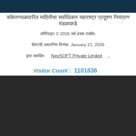
संकेतस्थळावरील माहितीचा सर्वाधिकार महाराष्ट्र प्रदूषण नियंत्रण
मंडळाकडे
कॉपीराइट © 2026 सर्व हक्क राखीव.
शेवटची अद्यतनित दिनांक:
January 21, 2026
NeoSOFT Private Limited
.
द्वारा समर्थित:
1101836
Visitor Count :