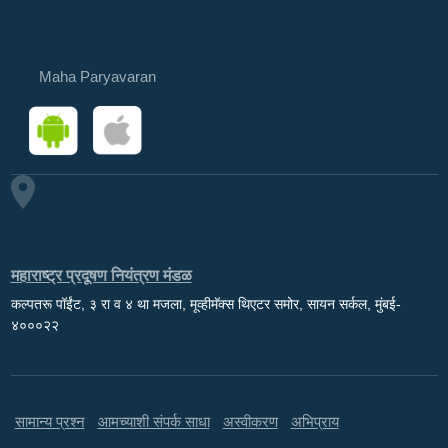
Maha Paryavaran
महाराष्ट्र प्रदूषण नियंत्रण मंडळ
कल्पतरू पॉईंट, ३ रा व ४ था मजला, मूव्हीमॅक्स थिएटर समोर, सायन सर्कल, मुंबई-
४०००२२
सामान्य प्रश्न
आमच्याशी संपर्क साधा
अस्वीकरण
अभिप्राय