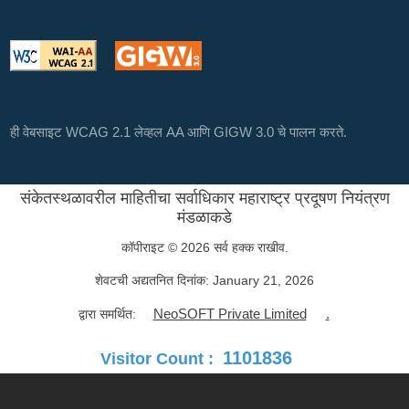
ही वेबसाइट WCAG 2.1 लेव्हल AA आणि GIGW 3.0 चे पालन करते.
संकेतस्थळावरील माहितीचा सर्वाधिकार महाराष्ट्र प्रदूषण नियंत्रण
मंडळाकडे
कॉपीराइट © 2026 सर्व हक्क राखीव.
शेवटची अद्यतनित दिनांक:
January 21, 2026
NeoSOFT Private Limited
.
द्वारा समर्थित:
1101836
Visitor Count :