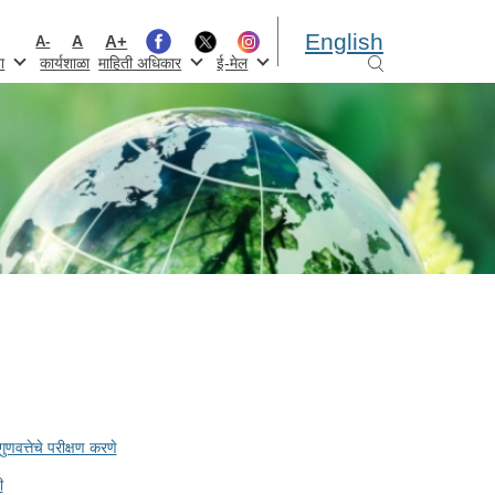
English
A+
A
A-
ा
कार्यशाळा
माहिती अधिकार
ई-मेल
णवत्तेचे परीक्षण करणे
ी