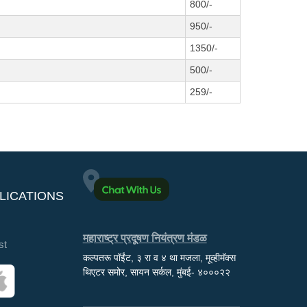
800/-
950/-
1350/-
500/-
259/-
LICATIONS
महाराष्ट्र प्रदूषण नियंत्रण मंडळ
st
कल्पतरू पॉईंट, ३ रा व ४ था मजला, मूव्हीमॅक्स
थिएटर समोर, सायन सर्कल, मुंबई- ४०००२२