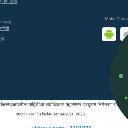
्र. नि. मंडळ
Maha Parya
तक कचरा
 समिती
त्वे
ंकेतस्थळावरील माहितीचा सर्वाधिकार महाराष्ट्र प्रदूषण नियंत्रण मंडळाक
शेवटची अद्यतनित दिनांक:
January 21, 2026
1101836