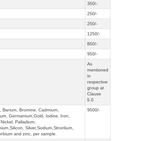
350/-
250/-
250/-
1250/-
850/-
950/-
As
mentioned
in
respective
group at
Clause
5.0
c, Barium, Bromine, Cadmium,
9500/-
um, Germanium,Gold, Iodine, Iron,
ckel, Palladium,
um,Silicon, Silver,Sodium,Stronlium,
terbium and zinc, per sample.