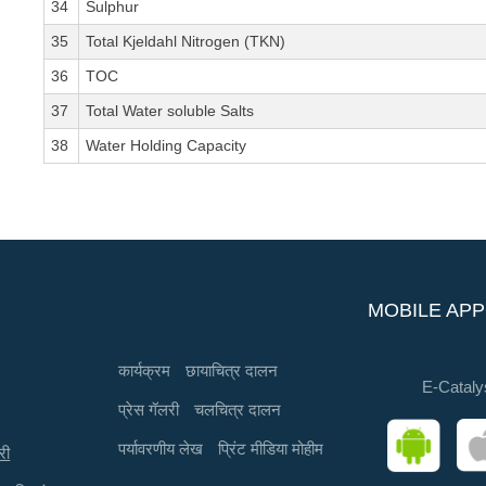
34
Sulphur
35
Total Kjeldahl Nitrogen (TKN)
36
TOC
37
Total Water soluble Salts
38
Water Holding Capacity
MOBILE APP
कार्यक्रम
छायाचित्र दालन
E-Cataly
प्रेस गॅलरी
चलचित्र दालन
पर्यावरणीय लेख
प्रिंट मीडिया मोहीम
री