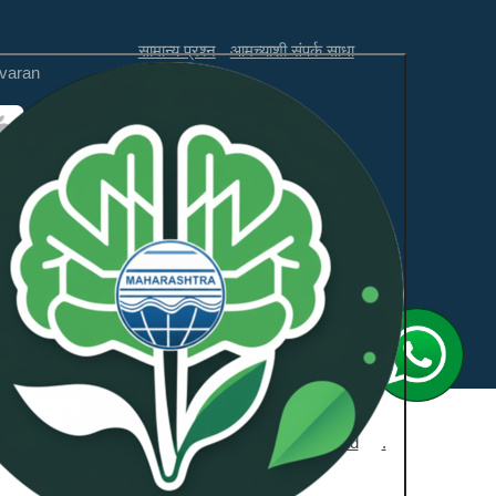
सामान्य प्रश्न
आमच्याशी संपर्क साधा
varan
अस्वीकरण
अभिप्राय
ही वेबसाइट WCAG 2.1 लेव्हल AA
आणि GIGW 3.0 चे पालन करते.
डे
NeoSOFT Private Limited
.
द्वारा समर्थित: