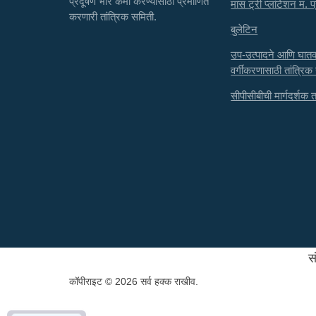
प्रदूषण भार कमी करण्यासाठी प्रमाणित
मास ट्री प्लांटेशन म. प
करणारी तांत्रिक समिती.
बुलेटिन
उप-उत्पादने आणि घा
वर्गीकरणासाठी तांत्रिक
सीपीसीबीची मार्गदर्शक तत्
स
कॉपीराइट © 2026 सर्व हक्क राखीव.