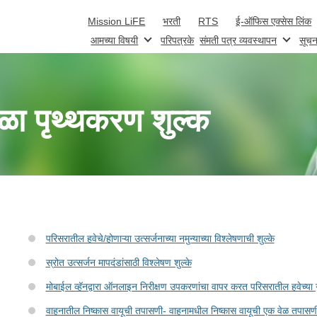
Skip to main content
Mission LiFE
भरती
RTS
ई-ऑफिस एक्सेस लिंक
आमच्या विषयी
परिपत्रके
संमती पत्र व्यवस्थापन
सूचन
ळा पृथ्थकरण शुल्क
परिसरातील हवेचे/होणाऱ्या उत्सर्जनाच्या नमुन्याच्या विश्लेषणाची शुल्के
स्रोत उत्सर्जन मापदंडांसाठी विश्लेषण शुल्के
मोबाईल व्हॅनद्वारा ऑनलाइन निरीक्षण उपकरणांचा वापर करत परिसरातील हवेच्या गु
वाहनातील निष्कास वायूची तपासणी- वाहनामधील निष्कास वायूची एक वेळ तपासण