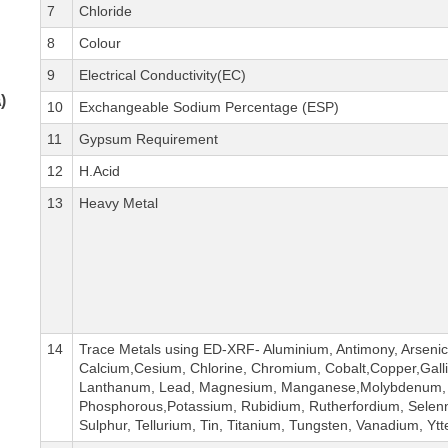
7
Chloride
8
Colour
9
Electrical Conductivity(EC)
)
10
Exchangeable Sodium Percentage (ESP)
11
Gypsum Requirement
12
H.Acid
13
Heavy Metal
14
Trace Metals using ED-XRF- Aluminium, Antimony, Arseni
Calcium,Cesium, Chlorine, Chromium, Cobalt,Copper,Galli
Lanthanum, Lead, Magnesium, Manganese,Molybdenum, Ni
Phosphorous,Potassium, Rubidium, Rutherfordium, Selenni
Sulphur, Tellurium, Tin, Titanium, Tungsten, Vanadium, Yt