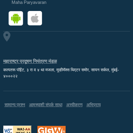
Maha Paryavaran
महाराष्ट्र प्रदूषण नियंत्रण मंडळ
कल्पतरू पॉईंट, ३ रा व ४ था मजला, मूव्हीमॅक्स थिएटर समोर, सायन सर्कल, मुंबई-
४०००२२
सामान्य प्रश्न
आमच्याशी संपर्क साधा
अस्वीकरण
अभिप्राय