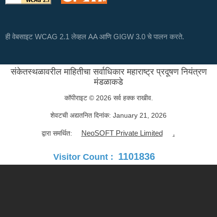
ही वेबसाइट WCAG 2.1 लेव्हल AA आणि GIGW 3.0 चे पालन करते.
संकेतस्थळावरील माहितीचा सर्वाधिकार महाराष्ट्र प्रदूषण नियंत्रण
मंडळाकडे
कॉपीराइट © 2026 सर्व हक्क राखीव.
शेवटची अद्यतनित दिनांक:
January 21, 2026
NeoSOFT Private Limited
.
द्वारा समर्थित:
1101836
Visitor Count :