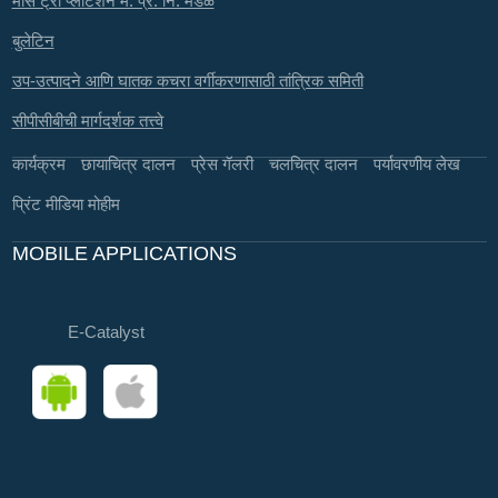
मास ट्री प्लांटेशन म. प्र. नि. मंडळ
बुलेटिन
उप-उत्पादने आणि घातक कचरा वर्गीकरणासाठी तांत्रिक समिती
सीपीसीबीची मार्गदर्शक तत्त्वे
कार्यक्रम
छायाचित्र दालन
प्रेस गॅलरी
चलचित्र दालन
पर्यावरणीय लेख
प्रिंट मीडिया मोहीम
MOBILE APPLICATIONS
E-Catalyst