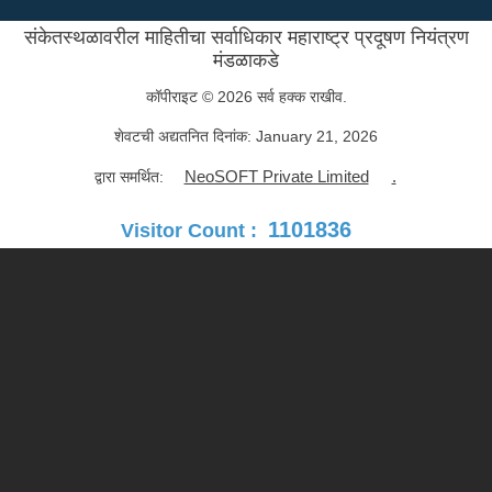
संकेतस्थळावरील माहितीचा सर्वाधिकार महाराष्ट्र प्रदूषण नियंत्रण
मंडळाकडे
कॉपीराइट © 2026 सर्व हक्क राखीव.
शेवटची अद्यतनित दिनांक:
January 21, 2026
NeoSOFT Private Limited
.
द्वारा समर्थित:
1101836
Visitor Count :