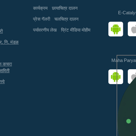
कार्यक्रम
छायाचित्र दालन
E-Cataly
प्रेस गॅलरी
चलचित्र दालन
पर्यावरणीय लेख
प्रिंट मीडिया मोहीम
री
्र. नि. मंडळ
Maha Parya
तक कचरा
 समिती
त्वे