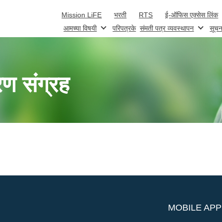
Skip to main content
Mission LiFE
भरती
RTS
ई-ऑफिस एक्सेस लिंक
आमच्या विषयी
परिपत्रके
संमती पत्र व्यवस्थापन
सूचन
रण संग्रह
MOBILE APP