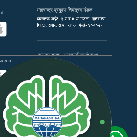
महाराष्ट्र प्रदूषण नियंत्रण मंडळ
st
कल्पतरू पॉईंट, ३ रा व ४ था मजला, मूव्हीमॅक्स
थिएटर समोर, सायन सर्कल, मुंबई- ४०००२२
सामान्य प्रश्न
आमच्याशी संपर्क साधा
varan
अस्वीकरण
अभिप्राय
ही वेबसाइट WCAG 2.1 लेव्हल AA
आणि GIGW 3.0 चे पालन करते.