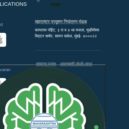
LICATIONS
महाराष्ट्र प्रदूषण नियंत्रण मंडळ
st
कल्पतरू पॉईंट, ३ रा व ४ था मजला, मूव्हीमॅक्स
थिएटर समोर, सायन सर्कल, मुंबई- ४०००२२
सामान्य प्रश्न
आमच्याशी संपर्क साधा
varan
अस्वीकरण
अभिप्राय
ही वेबसाइट WCAG 2.1 लेव्हल AA