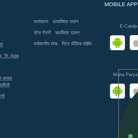
MOBILE APP
कार्यक्रम
छायाचित्र दालन
E-Cataly
प्रेस गॅलरी
चलचित्र दालन
पर्यावरणीय लेख
प्रिंट मीडिया मोहीम
री
्र. नि. मंडळ
Maha Parya
तक कचरा
 समिती
त्वे