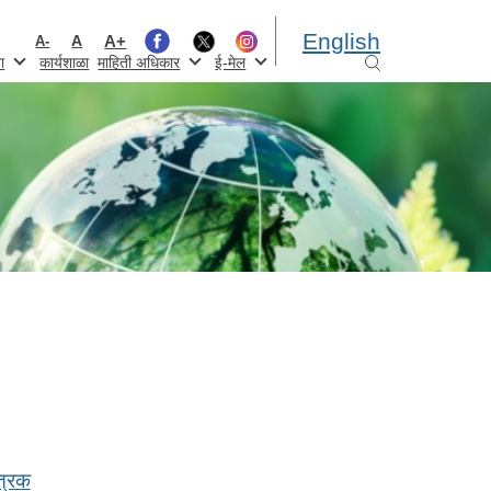
English
A+
A
A-
ा
कार्यशाळा
माहिती अधिकार
ई-मेल
त्रक