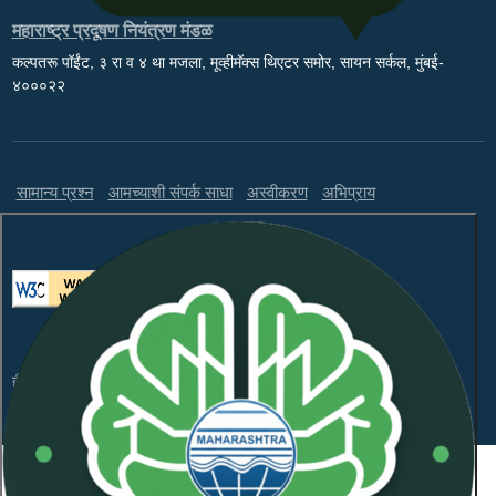
महाराष्ट्र प्रदूषण नियंत्रण मंडळ
कल्पतरू पॉईंट, ३ रा व ४ था मजला, मूव्हीमॅक्स थिएटर समोर, सायन सर्कल, मुंबई-
४०००२२
सामान्य प्रश्न
आमच्याशी संपर्क साधा
अस्वीकरण
अभिप्राय
ही वेबसाइट WCAG 2.1 लेव्हल AA आणि GIGW 3.0 चे पालन करते.
संकेतस्थळावरील माहितीचा सर्वाधिकार महाराष्ट्र प्रदूषण नियंत्रण
मंडळाकडे