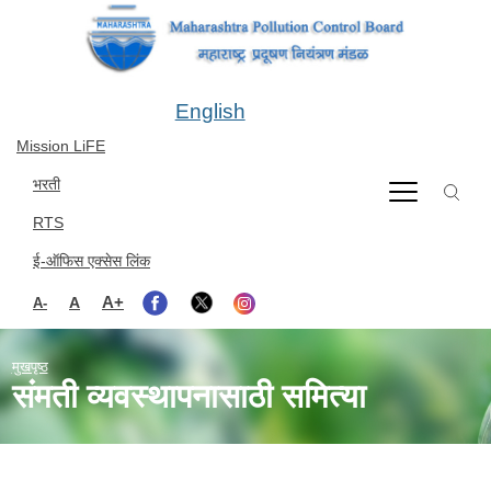
Skip to main content
English
Mission LiFE
भरती
RTS
ई-ऑफिस एक्सेस लिंक
A+
A
A-
मुखपृष्ठ
संमती व्यवस्थापनासाठी समित्या