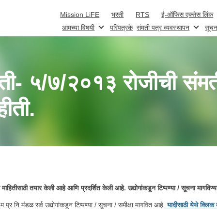
Skip to main content
Mission LiFE
भरती
RTS
ई-ऑफिस एक्सेस लिंक
आमच्या विषयी
परिपत्रके
संमती पत्र व्यवस्थापन
सूचन
ती- ५/७/२०१३ रोजीची संमती 
हीती.
्या माहितीसाठी तयार केली आहे आणि प्रदर्शित केली आहे. उद्योगांकडून टिप्पण्या / सूचना मागविण
.प्र.नि.मंडळ सर्व उद्योगांकडून टिप्पण्या / सूचना / समीक्षा मागवित आहे.
यादीसाठी येथे क्लिक