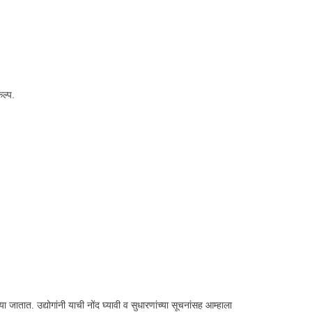
ल्प.
ातात. उद्योगांनी याची नोंद घ्यावी व सुधारणांच्या सूचनांसह आम्हाला