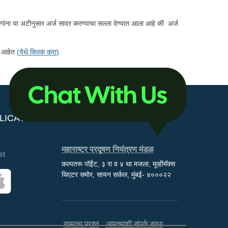
द्योगांना या अटीनुसार अर्ज सादर करण्याचा सल्ला देण्यात आला आहे की अर्ज
ले आहेत
(येथे क्लिक करा)
.
LICATIONS
महाराष्ट्र प्रदूषण नियंत्रण मंडळ
st
कल्पतरू पॉईंट, ३ रा व ४ था मजला, मूव्हीमॅक्स
थिएटर समोर, सायन सर्कल, मुंबई- ४०००२२
सामान्य प्रश्न
आमच्याशी संपर्क साधा