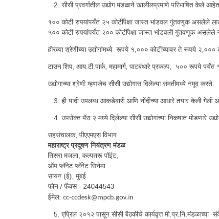
सीसी प्रवर्गातील उद्योग मंडळाने खालीलप्रमाणे परिभाषित केले आहेत
१०० कोटी रुपयांपर्यंत २५ कोटींपेक्षा जास्त भांडवल गुंतवणुक असलेले लाल
५०० कोटी रुपयांपर्यंत २०० कोटींपेक्षा जास्त भांडवली गुंतवणूक असलेले नार
हीरव्या श्रेणीच्या उद्योगांमध्ये रूपये १,००० कोटींच्यावर ते रूपये २,०००
टाउन शिप, आय.टी.पार्क, महामार्ग, पाटबंधारे प्रकल्प, ५०० रूपये पर्यं
उद्योगाच्या श्रेणी म्हणजेच सीसी उद्योगास दिलेल्या संमतीमध्ये नमूद करते.
ही यादी उपलब्ध आकडेवारी आणि नोंदींच्या आधारे तयार केली गेली 
उपरोक्त पॅरा २ मध्ये दिलेल्या सीसी उद्योगांच्या निकषात मोडणारे उद्यो
सहसंचालक, पीएएमएस विभाग
महाराष्ट्र प्रदूषण नियंत्रण मंडळ
तिसरा मजला, कल्पतरू पॉइंट,
ऑप प्लॅनेट प्लॅनेट सिनेमा
सायन (ई), मुंबई
फोन / फॅक्स - 24044543
ईमेल:
cc-ccdesk@mpcb.gov.in
एप्रिल २०१२ पासून सीसी बैठकीचे कार्यवृत्त मी.प्र.नि.मंडळाच्या 