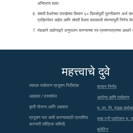
अभिप्राय द्यावा.
संमती वैधतेच्या तारखेच्या किमान ६० दिवसांपूर्वी नूतनीकरण अर्ज स
प्रक्रियेवर आहेत आणि संमती वैधता कालावधी संपण्यापूर्वी निर्णय 
मंडळाने उद्योगाद्वारे अनुपालन करण्याच्या स्व-प्रमाणपत्राच्या आध
महत्त्वाचे दुवे
व्यापक पर्यावरण प्रदूषण निर्देशांक
शासन निर्णय
अहवाल / दस्तावेज
आरोग्य आणि पर्यावरण
कृती योजना आणि अहवाल
म. प्र. नि. मंडळ कर्मचा
प्रदूषण भार कमी करण्यासाठी प्रमाणित
मास ट्री प्लांटेशन म. प
करणारी तांत्रिक समिती.
बुलेटिन