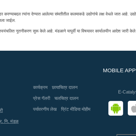
ादर करण्याबद्दल त्यांना देण्यात आलेल्या संमतीतील कलमाकडे उद्योगांचे लक्ष वेधले जात आहे. उ
घेतला जाईल.
ारे स्वयंचलित नूतनीकरण सुरू केले आहे. मंडळाने यापूर्वी या विषयावर कार्यालयीन आदेश जारी के
MOBILE APP
कार्यक्रम
छायाचित्र दालन
E-Cataly
प्रेस गॅलरी
चलचित्र दालन
पर्यावरणीय लेख
प्रिंट मीडिया मोहीम
री
्र. नि. मंडळ