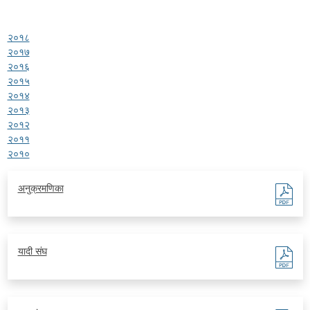
२०१८
२०१७
२०१६
२०१५
२०१४
२०१३
२०१२
२०११
२०१०
अनुक्रमणिका
यादी संघ