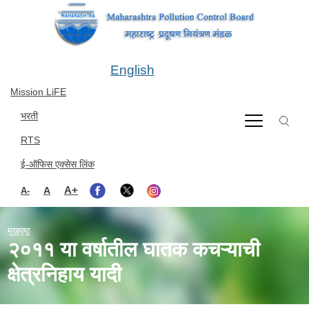
Skip to main content
English
Mission LiFE
भरती
RTS
ई-ऑफिस एक्सेस लिंक
A+
A
A-
मुखपृष्ठ
२०११ या वर्षातील घातक कचऱ्याची
क्षेत्रनिहाय यादी