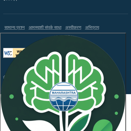
सामान्य प्रश्न
आमच्याशी संपर्क साधा
अस्वीकरण
अभिप्राय
ही वेबसाइट WCAG 2.1 लेव्हल AA आणि GIGW 3.0 चे पालन करते.
संकेतस्थळावरील माहितीचा सर्वाधिकार महाराष्ट्र प्रदूषण नियंत्रण
मंडळाकडे
कॉपीराइट © 2026 सर्व हक्क राखीव.
शेवटची अद्यतनित दिनांक:
January 21, 2026