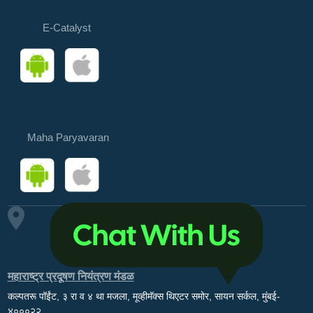
E-Catalyst
Maha Paryavaran
महाराष्ट्र प्रदूषण नियंत्रण मंडळ
कल्पतरू पॉईंट, ३ रा व ४ था मजला, मूव्हीमॅक्स थिएटर समोर, सायन सर्कल, मुंबई-
४०००२२