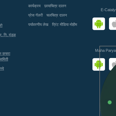
कार्यक्रम
छायाचित्र दालन
E-Cataly
प्रेस गॅलरी
चलचित्र दालन
पर्यावरणीय लेख
प्रिंट मीडिया मोहीम
री
्र. नि. मंडळ
Maha Parya
तक कचरा
 समिती
त्वे