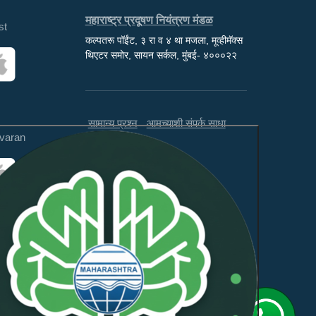
महाराष्ट्र प्रदूषण नियंत्रण मंडळ
st
कल्पतरू पॉईंट, ३ रा व ४ था मजला, मूव्हीमॅक्स
थिएटर समोर, सायन सर्कल, मुंबई- ४०००२२
सामान्य प्रश्न
आमच्याशी संपर्क साधा
varan
अस्वीकरण
अभिप्राय
ही वेबसाइट WCAG 2.1 लेव्हल AA
आणि GIGW 3.0 चे पालन करते.