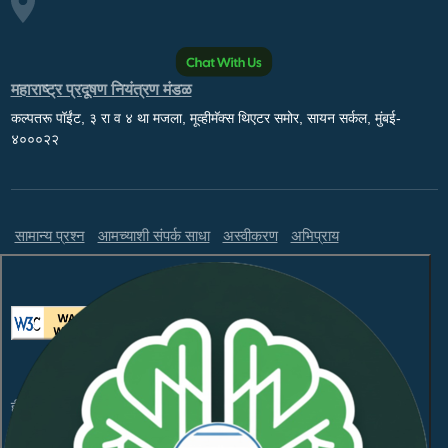
महाराष्ट्र प्रदूषण नियंत्रण मंडळ
कल्पतरू पॉईंट, ३ रा व ४ था मजला, मूव्हीमॅक्स थिएटर समोर, सायन सर्कल, मुंबई-
४०००२२
सामान्य प्रश्न
आमच्याशी संपर्क साधा
अस्वीकरण
अभिप्राय
ही वेबसाइट WCAG 2.1 लेव्हल AA आणि GIGW 3.0 चे पालन करते.