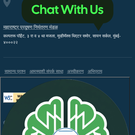
महाराष्ट्र प्रदूषण नियंत्रण मंडळ
कल्पतरू पॉईंट, ३ रा व ४ था मजला, मूव्हीमॅक्स थिएटर समोर, सायन सर्कल, मुंबई-
४०००२२
सामान्य प्रश्न
आमच्याशी संपर्क साधा
अस्वीकरण
अभिप्राय
ही वेबसाइट WCAG 2.1 लेव्हल AA आणि GIGW 3.0 चे पालन करते.