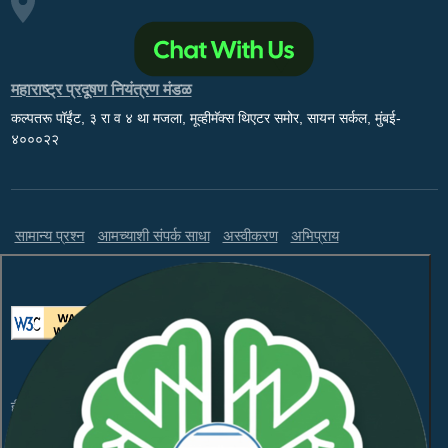
महाराष्ट्र प्रदूषण नियंत्रण मंडळ
कल्पतरू पॉईंट, ३ रा व ४ था मजला, मूव्हीमॅक्स थिएटर समोर, सायन सर्कल, मुंबई-
४०००२२
सामान्य प्रश्न
आमच्याशी संपर्क साधा
अस्वीकरण
अभिप्राय
ही वेबसाइट WCAG 2.1 लेव्हल AA आणि GIGW 3.0 चे पालन करते.