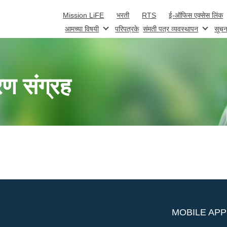
Skip to main content
Mission LiFE
भरती
RTS
ई-ऑफिस एक्सेस लिंक
आमच्या विषयी
परिपत्रके
संमती पत्र व्यवस्थापन
सूचन
रण संग्रह
MOBILE APP