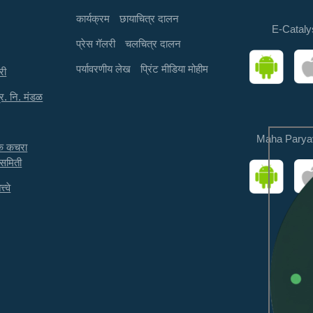
कार्यक्रम
छायाचित्र दालन
E-Cataly
प्रेस गॅलरी
चलचित्र दालन
पर्यावरणीय लेख
प्रिंट मीडिया मोहीम
री
्र. नि. मंडळ
Maha Parya
तक कचरा
 समिती
त्वे