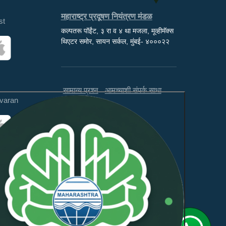
महाराष्ट्र प्रदूषण नियंत्रण मंडळ
st
कल्पतरू पॉईंट, ३ रा व ४ था मजला, मूव्हीमॅक्स
थिएटर समोर, सायन सर्कल, मुंबई- ४०००२२
सामान्य प्रश्न
आमच्याशी संपर्क साधा
varan
अस्वीकरण
अभिप्राय
ही वेबसाइट WCAG 2.1 लेव्हल AA
आणि GIGW 3.0 चे पालन करते.