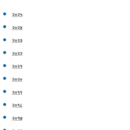
२०२५
२०२४
२०२३
२०२२
२०२१
२०२०
२०१९
२०१८
२०१७