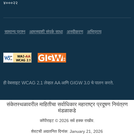
४०००२२
सामान्य प्रश्न
आमच्याशी संपर्क साधा
अस्वीकरण
अभिप्राय
ही वेबसाइट WCAG 2.1 लेव्हल AA आणि GIGW 3.0 चे पालन करते.
संकेतस्थळावरील माहितीचा सर्वाधिकार महाराष्ट्र प्रदूषण नियंत्रण
मंडळाकडे
कॉपीराइट © 2026 सर्व हक्क राखीव.
शेवटची अद्यतनित दिनांक:
January 21, 2026