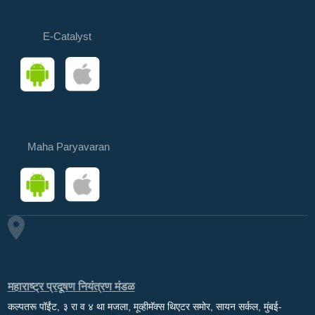
E-Catalyst
Maha Paryavaran
महाराष्ट्र प्रदूषण नियंत्रण मंडळ
कल्पतरू पॉईंट, ३ रा व ४ था मजला, मूव्हीमॅक्स थिएटर समोर, सायन सर्कल, मुंबई-