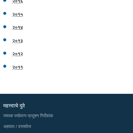
२०१६
२०१५
२०१४
२०१३
२०१२
२०११
महत्त्वाचे दुवे
व्यापक पर्यावरण प्रदूषण निर्देशांक
अहवाल / दस्तावेज