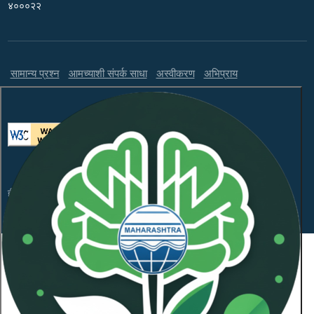
४०००२२
सामान्य प्रश्न
आमच्याशी संपर्क साधा
अस्वीकरण
अभिप्राय
ही वेबसाइट WCAG 2.1 लेव्हल AA आणि GIGW 3.0 चे पालन करते.
संकेतस्थळावरील माहितीचा सर्वाधिकार महाराष्ट्र प्रदूषण नियंत्रण
मंडळाकडे
कॉपीराइट © 2026 सर्व हक्क राखीव.
शेवटची अद्यतनित दिनांक:
January 21, 2026