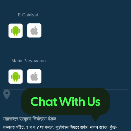
E-Catalyst
Maha Paryavaran
महाराष्ट्र प्रदूषण नियंत्रण मंडळ
कल्पतरू पॉईंट, ३ रा व ४ था मजला, मूव्हीमॅक्स थिएटर समोर, सायन सर्कल, मुंबई-