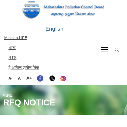
Skip to main content
English
Mission LiFE
भरती
RTS
ई-ऑफिस एक्सेस लिंक
A+
A
A-
मुखपृष्ठ
RFQ NOTICE