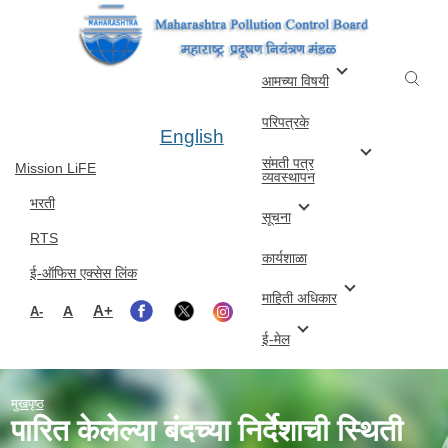
Skip to main content
आमच्या विषयी
परिपत्रके
English
संमती पत्र
Mission LiFE
व्यवस्थापन
भरती
सूचना
RTS
कार्यशाळा
ई-ऑफिस एक्सेस लिंक
माहिती अधिकार
A+
A
A-
ई-मेल
मुखपृष्ठ
पारित केलेल्या बंदच्या निर्देशाची स्थिती