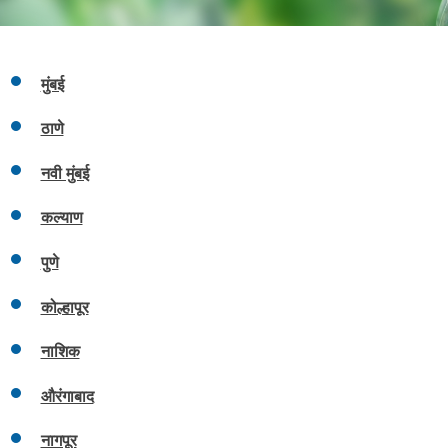
मुंबई
ठाणे
नवी मुंबई
कल्याण
पुणे
कोल्हापूर
नाशिक
औरंगाबाद
नागपूर