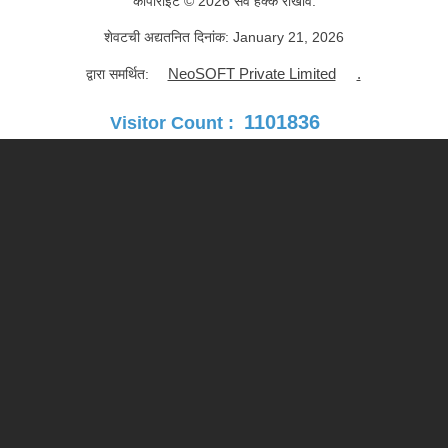
कॉपीराइट © 2026 सर्व हक्क राखीव.
शेवटची अद्यतनित दिनांक:
January 21, 2026
NeoSOFT Private Limited
.
द्वारा समर्थित:
1101836
Visitor Count :