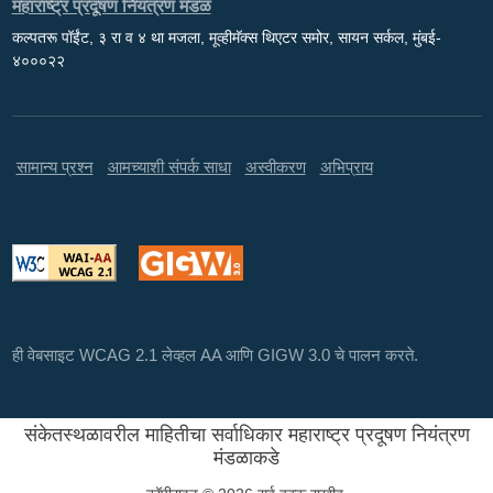
महाराष्ट्र प्रदूषण नियंत्रण मंडळ
कल्पतरू पॉईंट, ३ रा व ४ था मजला, मूव्हीमॅक्स थिएटर समोर, सायन सर्कल, मुंबई-
४०००२२
सामान्य प्रश्न
आमच्याशी संपर्क साधा
अस्वीकरण
अभिप्राय
ही वेबसाइट WCAG 2.1 लेव्हल AA आणि GIGW 3.0 चे पालन करते.
संकेतस्थळावरील माहितीचा सर्वाधिकार महाराष्ट्र प्रदूषण नियंत्रण
मंडळाकडे